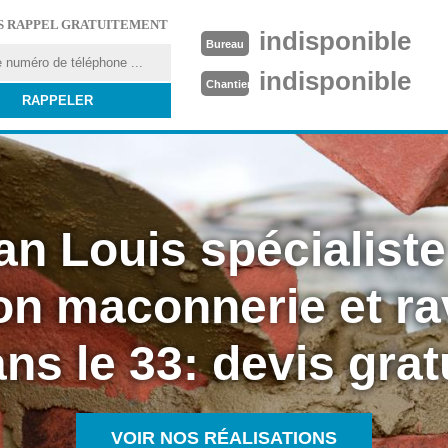
S RAPPEL GRATUITEMENT
indisponible
Bureau
indisponible
Chantier
an Louis spécialiste
on maconnerie et r
ns le 33: devis grat
VOIR NOS RÉALISATIONS