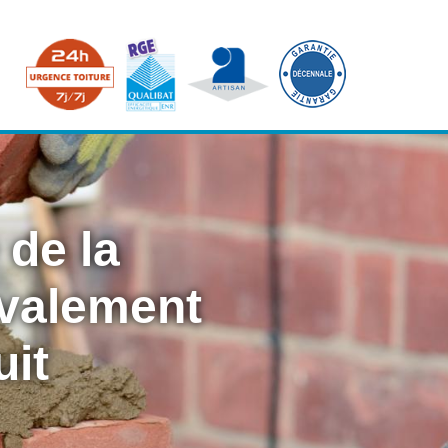
 de la
avalement
uit