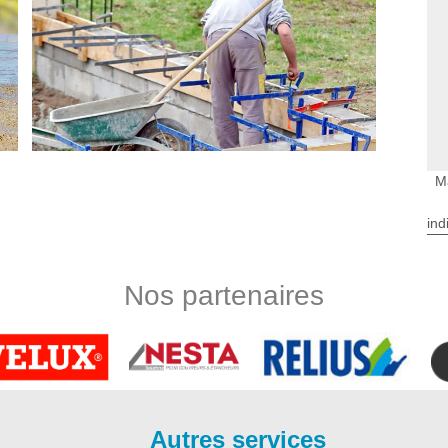
M
ind
sactivé avec Bauer Rénovation
ieur à Saint Seurin De Bourg 33710, optez pour une terrasse
Nos partenaires
est facile à entretenir, offre une bonne résistance contre les
. Et pour s’occuper de cette intervention ; sachez que, notre
nces nécessaires pour vous concevoir différents styles de
 pas à faire appel à Bauer Rénovation ; si vous envisagez de
 Saint Seurin De Bourg 33710.
ec Bauer Rénovation
Autres services
ns votre extérieur ; en plus de sa praticité l’allée de jardin va