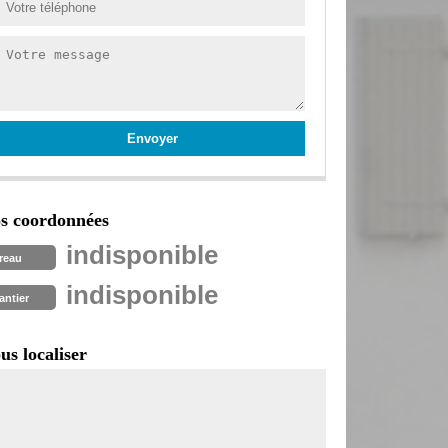
s coordonnées
indisponible
reau
indisponible
antier
us localiser