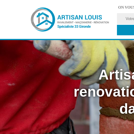
ON VOU
Artis
renovati
da