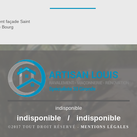
la valeur à votre extérieur et à l’ensemble de votre habitation
a conception d’allé de jardin dans la ville de Saint Seurin De
treprise Bauer Rénovation, nous disposons d’une solide
nt façade Saint
 en mesure de vous concevoir des travaux de qualité et
e Bourg
indisponible
indisponible
/
indisponible
©2017 TOUT DROIT RÉSERVÉ -
MENTIONS LÉGALES
int Seurin De Bourg