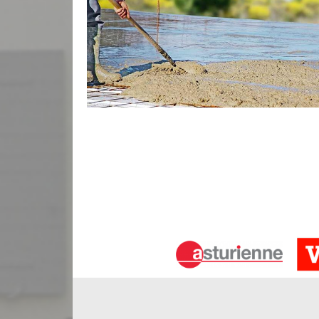
Construction de terrasse en béton dé
Pour mettre une touche de modernité à votre extér
en béton désactivé. La terrasse en béton désactivé 
diverses intempéries et appréciée pour sa solidité
entreprise Bauer Rénovation dispose des compéte
terrasse en béton désactivé. De ce fait, n’hésitez
faire construire une terrasse en béton désactivé à
Conception d’allé de jardin 33710 av
Un allé de jardin va faciliter vos aller et retour da