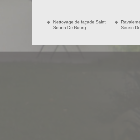
procurer de l’esthétique, va contribuer à donner de 
à Saint Seurin De Bourg 33710. Pour s’occuper de l
Bourg 33710, vous pouvez compter sur notre en
Nettoyage de façade Saint
Ravaleme
expérience en travaux de maçonnerie et sommes
Seurin De Bourg
Seurin D
parfaitement aux normes.
Pour des travaux de maçonnerie à Sa