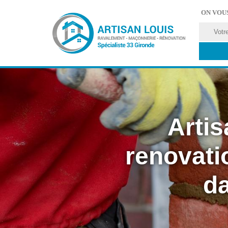
ON VOU
Artis
renovati
da