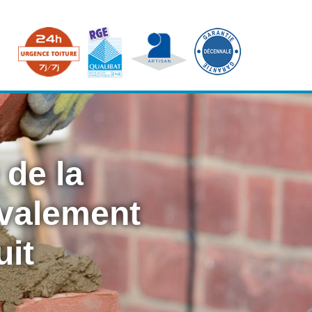
 de la
avalement
uit