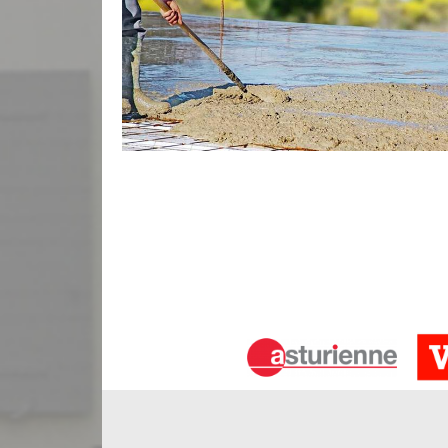
Bauer Rénovation votre spécialiste e
Ayant plusieurs années d’expérience à notre actif 
Bauer Rénovation pour s’occuper de la rénovation,
dans la ville de Saint Maixant 33490. Très profe
pouvez solliciter les services de Bauer Rénovati
de nouvelle pièce, etc. Nous saurons vous réaliser d
appel à notre entreprise Bauer Rénovation.
Construction de terrasse en béton dé
Pour mettre une touche de modernité à votre extér