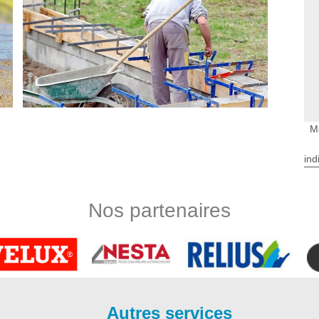
M
ind
n maçonnerie 33490
; n’hésitez pas à faire appel aux services de notre entreprise
Nos partenaires
 la construction ou l’entretien de vos travaux de maçonnerie
ssionnels et spécialisé dans le domaine ; sachez que, vous
on, pour un agrandissement, un rehaussement, une conception
es travaux fiables et de qualité. Ainsi, n’hésitez plus à faire
sactivé avec Bauer Rénovation
Autres services
ieur à Saint Maixant 33490, optez pour une terrasse en béton