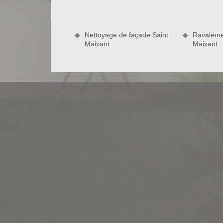
désactivé. La terrasse en béton désactivé est facil
intempéries et appréciée pour sa solidité. Et pour 
Bauer Rénovation dispose des compétences nécess
Nettoyage de façade Saint
Ravaleme
béton désactivé. De ce fait, n’hésitez pas à faire a
Maixant
Maixant
une terrasse en béton désactivé à Saint Maixant 3
Bauer Rénovation pour construire vot