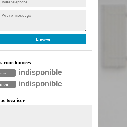
s coordonnées
indisponible
reau
indisponible
antier
us localiser