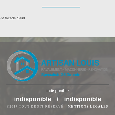
e à entretenir, offre une bonne résistance contre les diverses
s’occuper de cette intervention ; sachez que, notre entreprise
aires pour vous concevoir différents styles de terrasse en
nt façade Saint
ppel à Bauer Rénovation ; si vous envisagez de faire construire
3490.
indisponible
indisponible
/
indisponible
©2017 TOUT DROIT RÉSERVÉ -
MENTIONS LÉGALES
re cloison