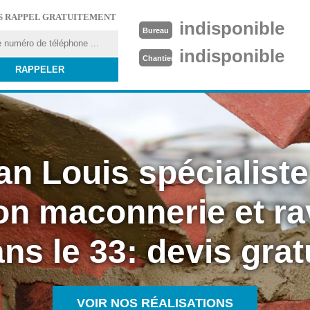
S RAPPEL GRATUITEMENT
indisponible
Bureau
indisponible
Chantier
an Louis spécialiste
on maconnerie et r
ns le 33: devis grat
VOIR NOS RÉALISATIONS