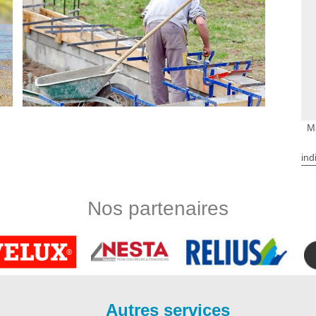
M
ind
novation
rvices dans la ville de Sadirac 33670 pour s’occuper de vos
Nos partenaires
notre service des équipes d’artisans maçons 33670 aguerris
alle en béton à Sadirac, ces derniers sont dotés des savoir-
 ; nos artisans maçons seront en mesure de vous poser des
ntacter Bauer Rénovation ; pour assurer la pose de dalle en
 Sadirac
Autres services
tuer vos travaux de terrasse béton, Bauer Rénovation est la