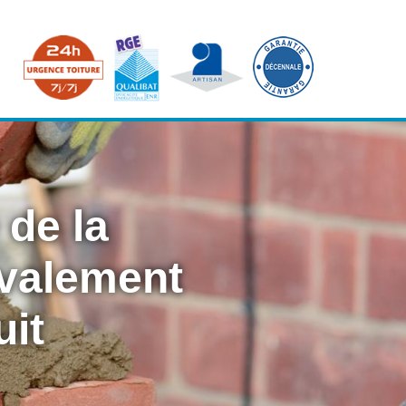
 de la
avalement
uit