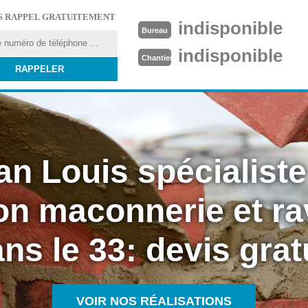
S RAPPEL GRATUITEMENT
indisponible
Bureau
indisponible
Chantier
an Louis spécialiste
on maconnerie et r
ns le 33: devis grat
VOIR NOS RÉALISATIONS