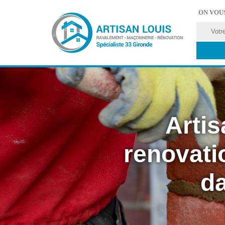
ON VOU
Artis
renovati
da