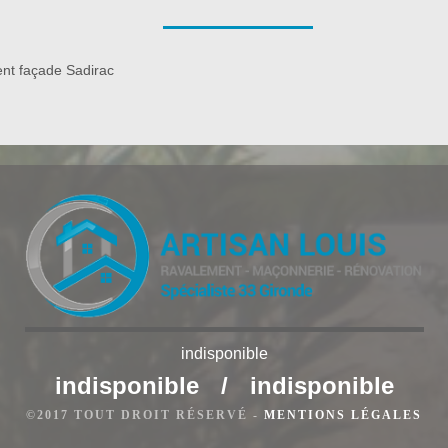
 services. Etant des compétentes et des professionnelles,
 Bauer Rénovation accompliront tous les travaux que vous
r de vos attentes pour votre terrasse. Faites appel à Bauer
nt façade Sadirac
 travaux, vous serez satisfaits. N’hésitez pas à les contacter
tez obtenir plus d’informations, vous serez accueillis les bras
indisponible
indisponible
/
indisponible
©2017 TOUT DROIT RÉSERVÉ -
MENTIONS LÉGALES
n maçonnerie 33670