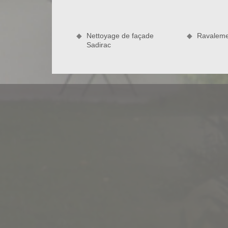
solution pour vous et vous propose de nombreux
expérimentées dans le domaine, les équipes de
souhaitez qu’ils réalisent pour vous à la longueu
Nettoyage de façade
Ravaleme
Rénovation alors pour collaborer avec vous dans vos
Sadirac
ou visiter leur local sise à Sadirac si vous souhai
ouverts.
Bauer Rénovation votre spécialiste e