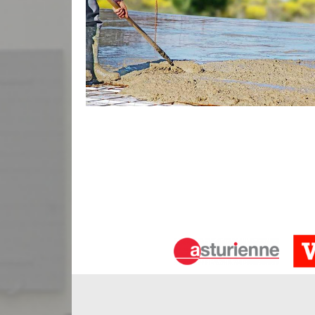
Pose de dalle en béton avec Bauer Ré
Notre entreprise Bauer Rénovation propose ces se
travaux de pose de dalle en béton. Nous avons à 
qui pourront prendre en charge la réalisation de d
faire et compétences nécessaires pour ce faire
dalles en béton armées. Ainsi, n’hésitez pas à co
béton à Sadirac 33670.
Contactez entreprise terrasse béton à
Vous êtes à la recherche d’entreprise pour effec