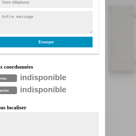
s coordonnées
indisponible
reau
indisponible
antier
us localiser