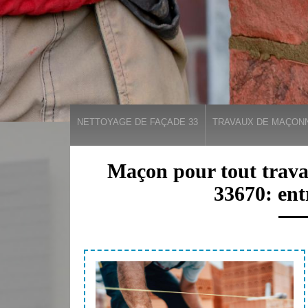
NETTOYAGE DE FAÇADE 33
TRAVAUX DE MAÇONN
Maçon pour tout trava
33670: ent