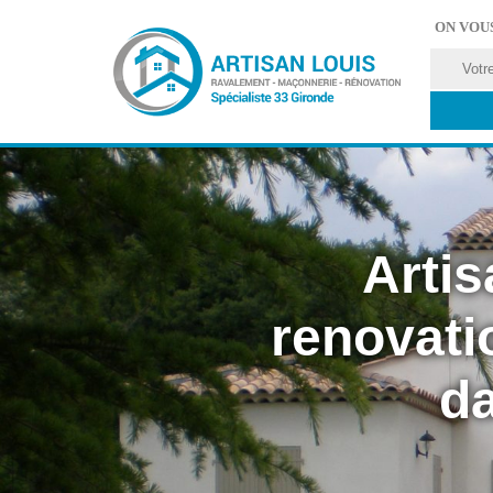
ON VOU
Artis
renovati
da