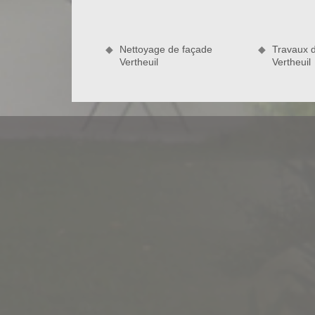
dégradation. L’entreprise Bauer Rénovation sise à 
dans la règle de l’art le ravalement de votre f
services de qualité en nettoyage de façade, ponç
Nettoyage de façade
Travaux 
extérieur. Ravaleur à Vertheuil fournit des intervent
Vertheuil
Vertheuil
Ravalement par vapeur saturée à Vert
Ravaleur Bauer Rénovation à Vertheuil est en mes