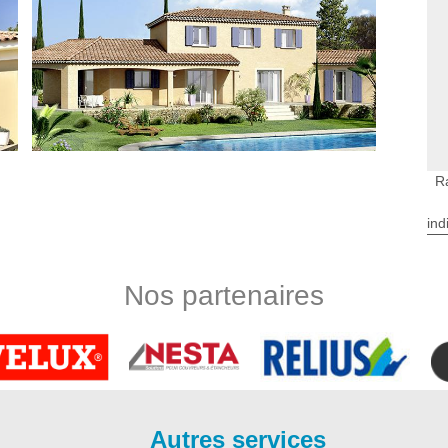
R
ind
es ou en pierre ont tendance à s’abimer ou à perdre de leur
 votre mur pour lui rendre son aspect initial. Le rejointage de
Nos partenaires
i vous souhaitez profiter pleinement de la beauté de votre mur
r Rénovation à Vertheuil dispose de personnel qualifié pour
us suggère des prestations de qualité et fiables pour un tarif
 pour votre mur extérieur car il redonne un nouvel aspect à
Autres services
arrasser votre façade des pollutions qui pourront entraîner sa