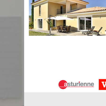
Rejointage de votre façade
Au fil du temps, les joints des façades en briqu
couleur. Dès lors, il sera important de rejointoyer
votre façade est une opération à ne pas négliger s
extérieur. L’entreprise de ravalement façade Baue
effectuer cette opération. Ravaleur à Vertheuil vo
concurrentiel.
Ravalement de façade à Vertheuil
Le ravalement de façade est une étape primordiale
votre façade. De plus, le ravalement servira à déb