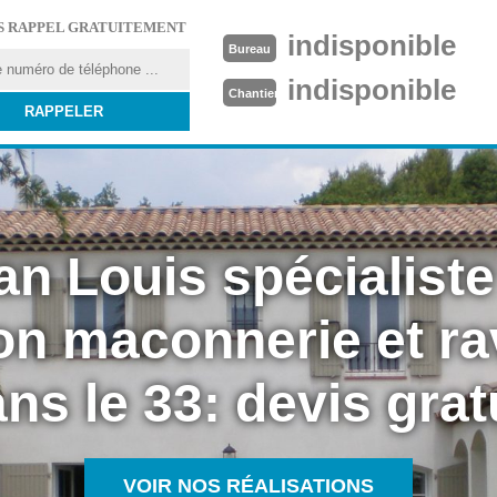
S RAPPEL GRATUITEMENT
indisponible
Bureau
indisponible
Chantier
an Louis spécialiste
on maconnerie et r
ns le 33: devis grat
VOIR NOS RÉALISATIONS