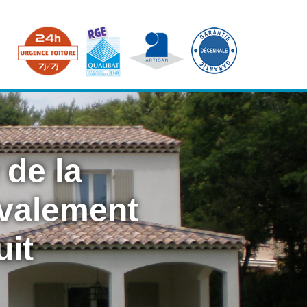
 de la
avalement
uit