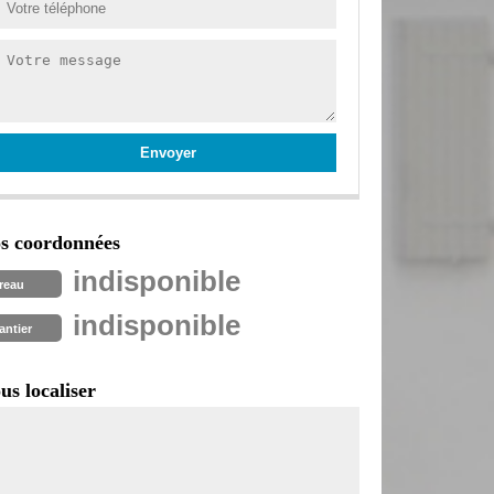
s coordonnées
indisponible
reau
indisponible
antier
us localiser