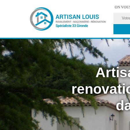
ON VOU
Artis
renovati
da