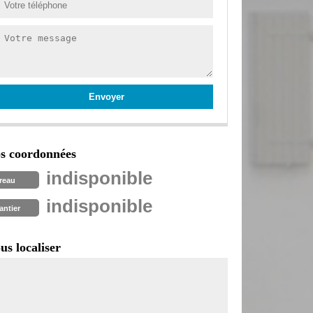
s coordonnées
indisponible
reau
indisponible
antier
us localiser