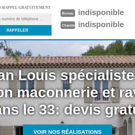
S RAPPEL GRATUITEMENT
indisponible
Bureau
indisponible
Chantier
an Louis spécialiste
on maconnerie et r
ns le 33: devis grat
VOIR NOS RÉALISATIONS