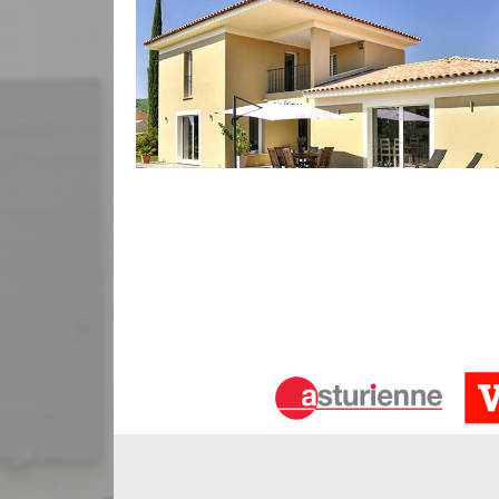
Rénovation de façade à Savignac De L
L’entreprise de ravalement façade Bauer Rénovati
de façade dans tout le 33910. Cette opération est 
L Isle ne vous convient plus. Ravaleur à Savignac
votre façade. Les services proposés dans ce sen
façades, le ravitaillement des briques, etc. Equip
ravaleur à Savignac De L Isle vous fournit des résu
Ravalement de façade à Savignac De L
Le ravalement de façade est une étape primordiale