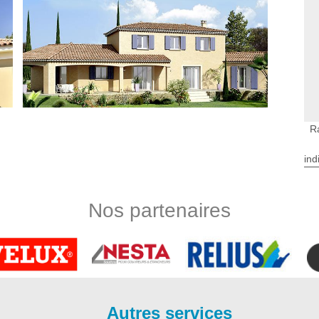
R
ind
 Isle
on à Savignac De L Isle suggère des services de rénovation
Nos partenaires
à prendre en compte si l’aspect de votre façade à Savignac De
 De L Isle est en mesure de faire une rénovation complète de
s sont la réparation des murs extérieurs, la peinture des
é des équipements performants et d’un savoir-faire incontesté,
ltats sûrs en termes de rénovation de façade.
 Isle
Autres services
 pour votre mur extérieur car il redonne un nouvel aspect à