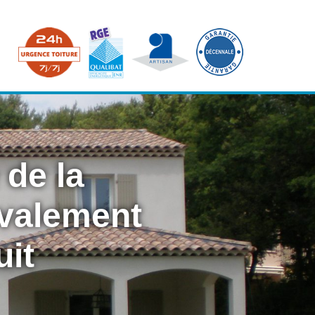
 de la
avalement
uit