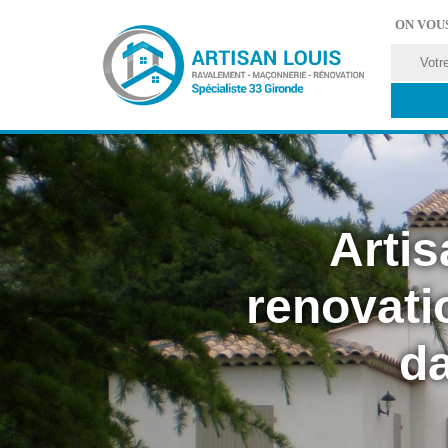
ON VOU
Artis
renovati
da