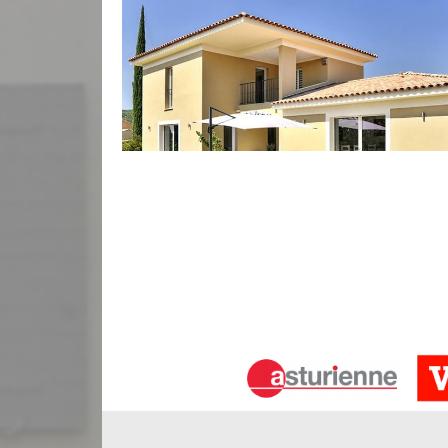
Ravalement par sablage à Saint Sau
Faire sabler les pierres de votre façade afin de leu
matériaux de façade poreux comme les briques ou 
spécialiste en ravalement par sablage dans tout 
Saint Sauveur De Puynormand est en mesure de ré
sans l’endommager. Le sablage d’une façade est un
à Saint Sauveur De Puynormand, afin de décoller le
Ravalement par hydrogommage à Sai