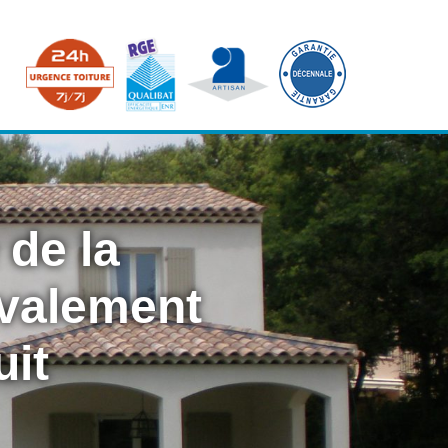
 de la
avalement
uit