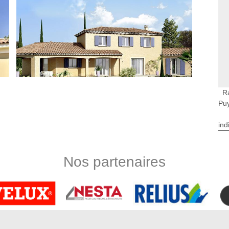
R
Pu
ind
veur De Puynormand
r redonner de l'éclat. Cette méthode est très efficace pour les
Nos partenaires
les pierres. Ravaleur à Saint Sauveur De Puynormand est le
le 33660. Fort de plusieurs années d’expérience, ravaleur à
aliser efficacement le ravalement par sablage de votre mur
 procédé qui implique de projeter du sable sur votre façade
s impuretés grasses ou très incrustées.
nt Sauveur De Puynormand