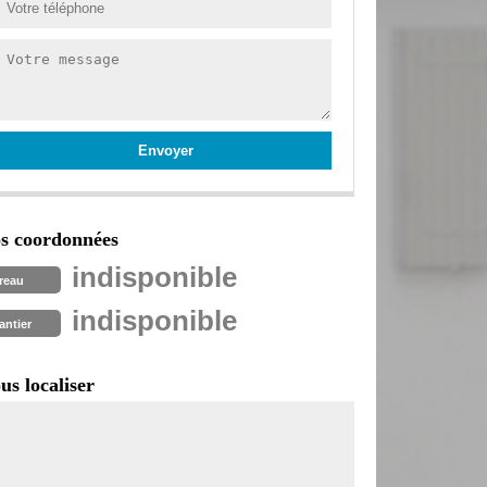
s coordonnées
indisponible
reau
indisponible
antier
us localiser