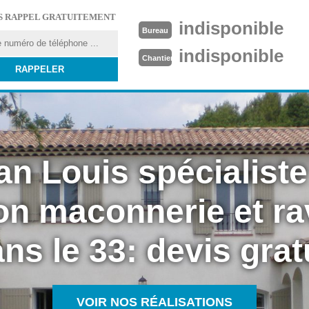
S RAPPEL GRATUITEMENT
indisponible
Bureau
indisponible
Chantier
an Louis spécialiste
on maconnerie et r
ns le 33: devis grat
VOIR NOS RÉALISATIONS