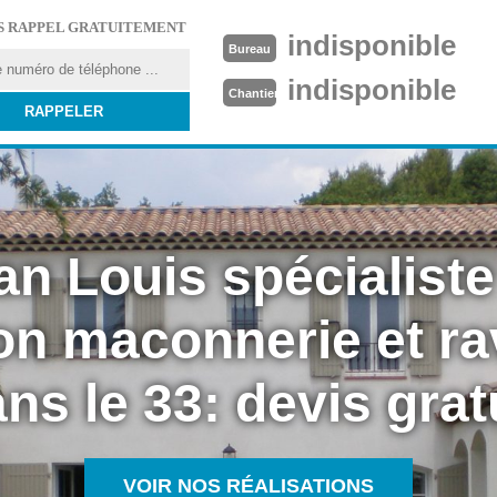
S RAPPEL GRATUITEMENT
indisponible
Bureau
indisponible
Chantier
an Louis spécialiste
on maconnerie et r
ns le 33: devis grat
VOIR NOS RÉALISATIONS