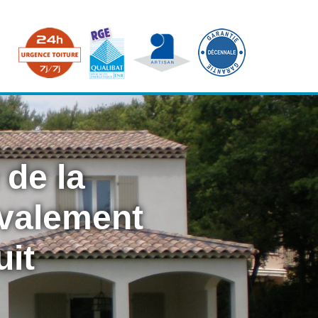
 de la
avalement
uit