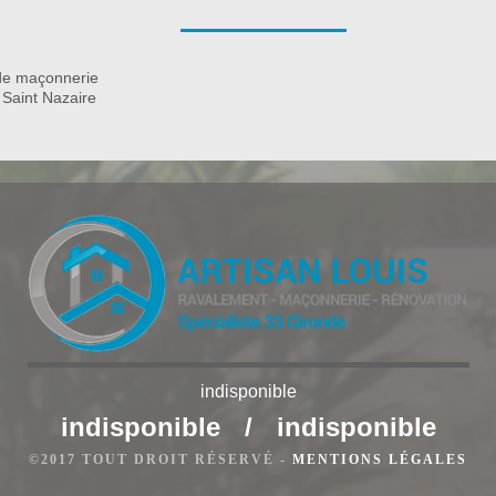
i vous souhaitez profiter pleinement de la beauté de votre mur
r Rénovation à Saint Avit Saint Nazaire dispose de personnel
 à Saint Avit Saint Nazaire vous suggère des prestations de
de maçonnerie
t Saint Nazaire
indisponible
indisponible
/
indisponible
int Avit Saint Nazaire
©2017 TOUT DROIT RÉSERVÉ -
MENTIONS LÉGALES
Saint Nazaire peut se faire selon différentes techniques en
otre façade à Saint Avit Saint Nazaire se détériore, il est fort