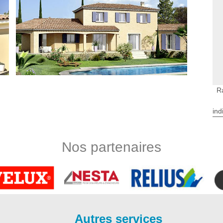
R
ind
re
nt l’entreprise de ravalement Bauer Rénovation maitrise à la
omaine, ravaleur à Saint Avit Saint Nazaire connait toutes les
Nos partenaires
et vos attentes, ravaleur à Saint Avit Saint Nazaire est apte à
inition rustique, avec une finition écrasée ou avec une finition
 Nazaire, n’hésitez pas à recourir aux services de l’entreprise
çade dans tout le 33220.
es ou en pierre ont tendance à s’abimer ou à perdre de leur
Autres services
 votre mur pour lui rendre son aspect initial. Le rejointage de