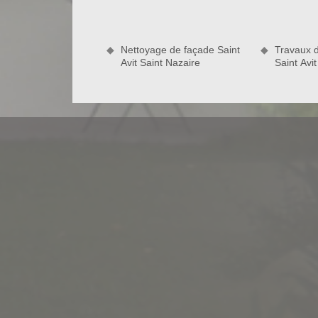
votre façade est une opération à ne pas négliger s
extérieur. L’entreprise de ravalement façade Baue
qualifié pour effectuer cette opération. Ravaleur
Nettoyage de façade Saint
Travaux 
qualité et fiables pour un tarif concurrentiel.
Avit Saint Nazaire
Saint Avi
Nettoyage de votre mur extérieur à Sa
Le nettoyage de façade par ravaleur à Saint Avit 
fonction de votre type de façade et de son état. Si v