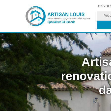
ON VOU
Artis
renovati
da