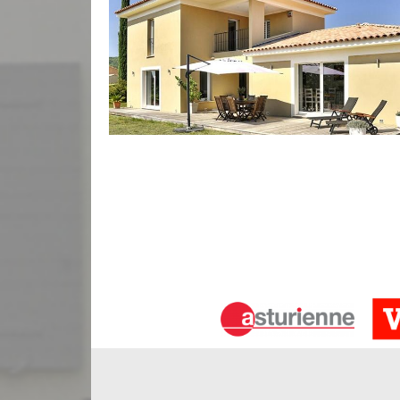
Crépi façade à Saint Avit Saint Nazai
Le crépi façade est une intervention compliquée do
perfection. Fort de ses plusieurs années dans le d
techniques de pose crépi. Ainsi, selon vos besoins 
faire un crépi avec une finition talochée, avec une f
grattée. Pour votre crépi façade à Saint Avit Saint
Bauer Rénovation, spécialiste en ravalement de fa
Rejointage de votre façade
Au fil du temps, les joints des façades en briqu
couleur. Dès lors, il sera important de rejointoyer