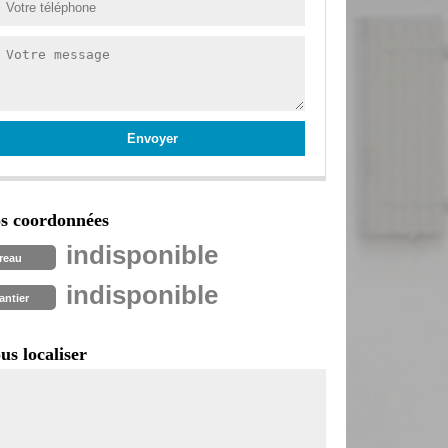
s coordonnées
indisponible
reau
indisponible
antier
us localiser