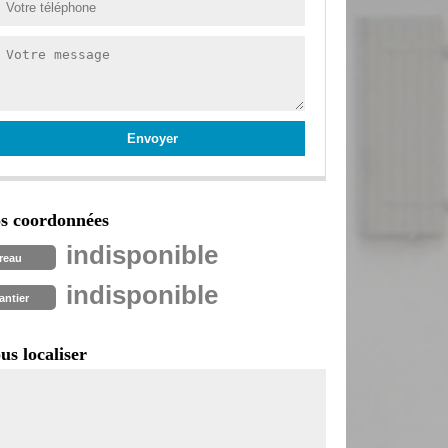
s coordonnées
indisponible
reau
indisponible
antier
us localiser