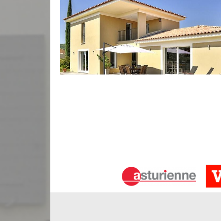
Rénovation de façade à Saint Andre 
L’entreprise de ravalement façade Bauer Réno
rénovation de façade dans tout le 33240. Cette opé
Saint Andre De Cubzac ne vous convient plus. Ra
rénovation complète de votre façade. Les serv
extérieurs, la peinture des façades, le ravitaille
d’un savoir-faire incontesté, ravaleur à Saint A
rénovation de façade.
Faire la peinture sur la façade permet à garder le c