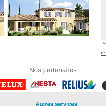
R
ind
De Cubzac
vation à Saint Andre De Cubzac suggère des services de
Nos partenaires
ration est à prendre en compte si l’aspect de votre façade à
valeur à Saint Andre De Cubzac est en mesure de faire une
ices proposés dans ce sens sont la réparation des murs
ment des briques, etc. Equipé des équipements performants et
ndre De Cubzac vous fournit des résultats sûrs en termes de
Autres services
onfort de votre habitation. Si vous voulez effectuer les travaux