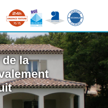
 de la
avalement
uit