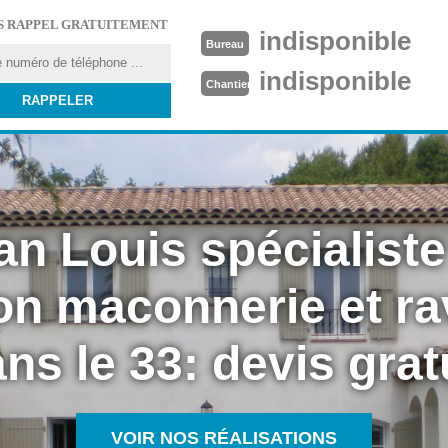
S RAPPEL GRATUITEMENT
indisponible
Bureau
indisponible
Chantier
an Louis spécialiste
on maconnerie et r
ns le 33: devis grat
VOIR NOS RÉALISATIONS