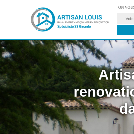
ON VOU
Artis
renovati
da