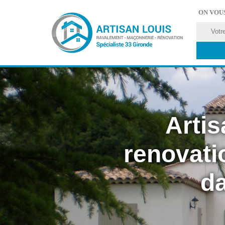
ON VOU
Artis
renovati
da