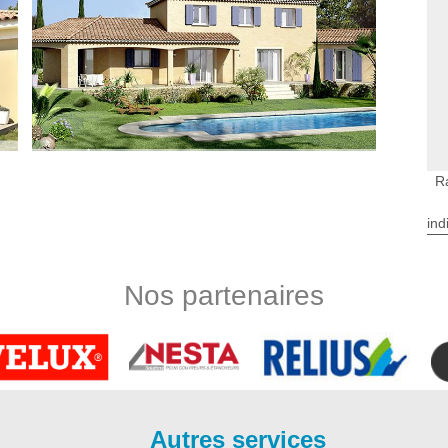
R
ind
 pour votre mur extérieur car il redonne un nouvel aspect à
arrasser votre façade des pollutions qui pourront entraîner sa
à Ruch se met totalement à votre disposition pour effectuer
Nos partenaires
ade dans le 33350. Ravaleur à Ruch vous suggère ses services
ation pour redonner une nouvelle vie à votre mur extérieur.
à tarifs raisonnables.
es ou en pierre ont tendance à s’abimer ou à perdre de leur
 votre mur pour lui rendre son aspect initial. Le rejointage de
Autres services
i vous souhaitez profiter pleinement de la beauté de votre mur