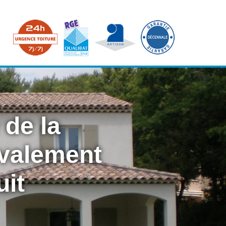
 de la
avalement
uit