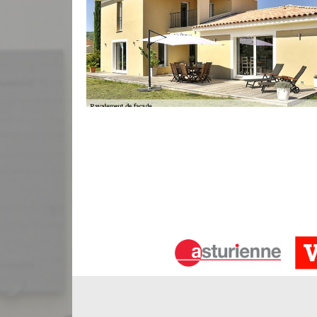
Ravalement de façade à Ruch
Le ravalement de façade est une étape primordiale
votre façade. De plus, le ravalement servira à déb
dégradation. L’entreprise Bauer Rénovation sise 
dans la règle de l’art le ravalement de votre faç
de qualité en nettoyage de façade, ponçage, répar
Ravaleur à Ruch fournit des interventions soignées 
Rejointage de votre façade
Au fil du temps, les joints des façades en briqu
couleur. Dès lors, il sera important de rejointoyer
votre façade est une opération à ne pas négliger s