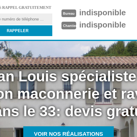
S RAPPEL GRATUITEMENT
indisponible
Bureau
indisponible
Chantier
an Louis spécialiste
on maconnerie et r
ns le 33: devis grat
VOIR NOS RÉALISATIONS