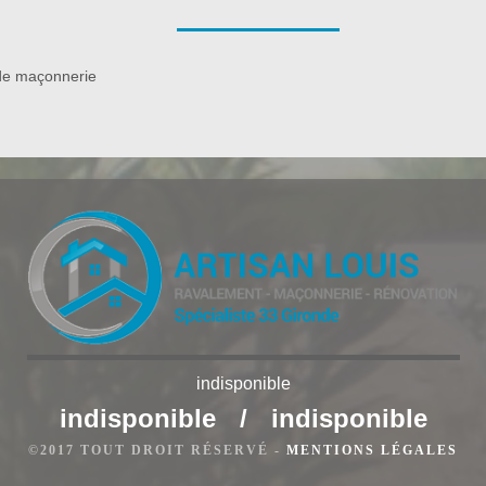
auer Rénovation à Ruch dispose de personnel qualifié pour
suggère des prestations de qualité et fiables pour un tarif
de maçonnerie
indisponible
e à Ruch
indisponible
/
indisponible
de l’hydrofugation de façade. Afin de redonner son aspect
©2017 TOUT DROIT RÉSERVÉ -
MENTIONS LÉGALES
porter les diverses agressions extérieures, ravaleur à Ruch