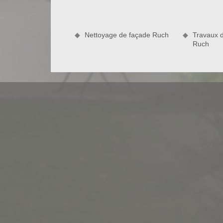
extérieur. L’entreprise de ravalement façade B
effectuer cette opération. Ravaleur à Ruch vous 
concurrentiel.
Nettoyage de façade Ruch
Travaux 
Ruch
Traitement hydrofuge de votre façad
Ravaleur à Ruch maîtrise toutes les techniques 
d’antan à votre façade et pour qu’elle puisse sup