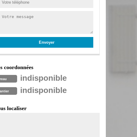
s coordonnées
indisponible
reau
indisponible
antier
us localiser