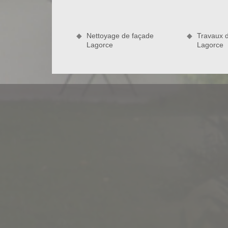
efficace permettant de lutter contre toutes att
entièrement à votre service pour habiller et conserv
Ravaleur à Lagorce dispose du savoir-faire et de 
Nettoyage de façade
Travaux 
bien fait dans les normes.
Lagorce
Lagorce
Nettoyage de votre mur extérieur à L
Le nettoyage de façade par ravaleur à Lagorce peu