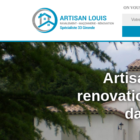
ON VOU
Artis
renovati
da