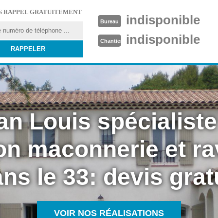
S RAPPEL GRATUITEMENT
indisponible
Bureau
indisponible
Chantier
an Louis spécialiste
on maconnerie et r
ns le 33: devis grat
VOIR NOS RÉALISATIONS