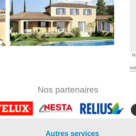
R
ind
 à Lagorce
s de l’hydrofugation de façade. Afin de redonner son aspect
orter les diverses agressions extérieures, ravaleur à Lagorce
Nos partenaires
Le traitement hydrofuge est la meilleure des solutions afin de
 suite à l’humidité, les intempéries, les végétations ou encore
r à Lagorce va appliquer le produit qui sera en adéquation avec
ade
 d’un nettoyage de façade. Il peut être appliqué en neuf et en
Autres services
 le biais d’un ravalement ou d’un nettoyage est une solution