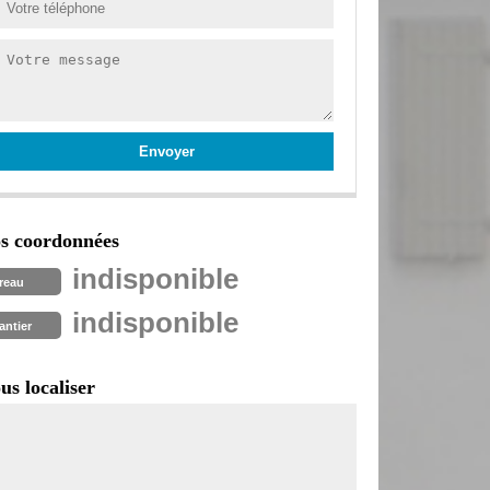
s coordonnées
indisponible
reau
indisponible
antier
us localiser