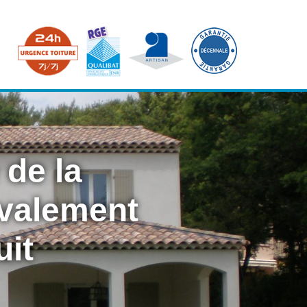
 de la
avalement
uit