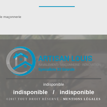
aques provenant de l’extérieur. Ravaleur à Lagorce se met
er l’intégrité de votre mûr grâce au ravalement qu’il effectue.
tous les équipements nécessaires pour un ravalement projeté
de maçonnerie
indisponible
indisponible
/
indisponible
agorce
©2017 TOUT DROIT RÉSERVÉ -
MENTIONS LÉGALES
t se faire selon différentes techniques en fonction de votre