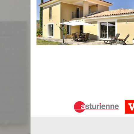
Traitement hydrofuge de votre façade
Ravaleur à Lagorce maîtrise toutes les technique
d’antan à votre façade et pour qu’elle puisse supp
utilise des produits à base curatif et préventif. 
prévenir votre façade de la dégradation, que ce soit
les graffitis. Au moyen d’un pulvérisateur, ravaleu
votre type de façade.
A quoi consiste un ravalement de faç
Le ravalement est l’une des techniques à faire lors
rénovation. Le fait d’entretenir votre façade par