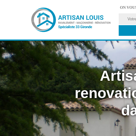
ON VOU
Artis
renovati
da