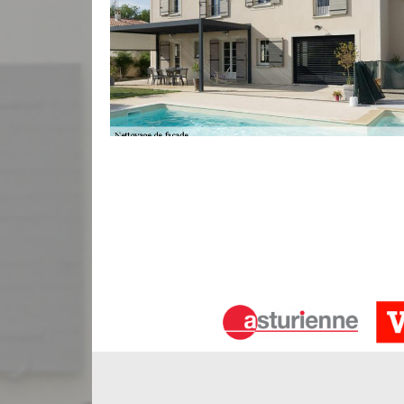
Nettoyage de façade à Mourens
Fort de plusieurs années dans le métier de ravale
de vous fournir une réalisation satisfaisante a
façade. Le nettoyage de votre façade à Mourens es
pleinement d’un mur extérieur magnifique. Ravale
efficacement le nettoyage de votre façade par des p
certifiés et dispose de tous les équipements nécess
Fiez-vous à ravaleur à Mourens
Outre l’aspect visuel, le nettoyage de votre façad
murs. Le revêtement de façade est un élément clé 
votre meilleur allié pour assurer avec qualité et fi