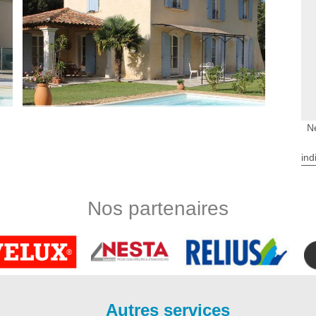
N
ind
ur, artisan Bauer Rénovation à Mourens est dans la capacité
ccompagnée d’un résultat performant en termes de nettoyage
t parmi l’entretien qu’il ne faut pas négliger pour profiter
Nos partenaires
ur à Mourens se met totalement à votre profit pour réaliser
rocédées très élaborées. Ravaleur à {ville utilise des produits
aires.
e est également indispensable pour assurer l’étanchéité de vos
pour l’esthétique de votre bâtiment. Ravaleur à Mourens est
Autres services
nesse le nettoyage de votre mur extérieur. Ses plusieurs années