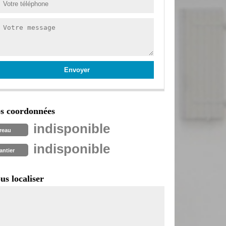
s coordonnées
indisponible
reau
indisponible
antier
us localiser