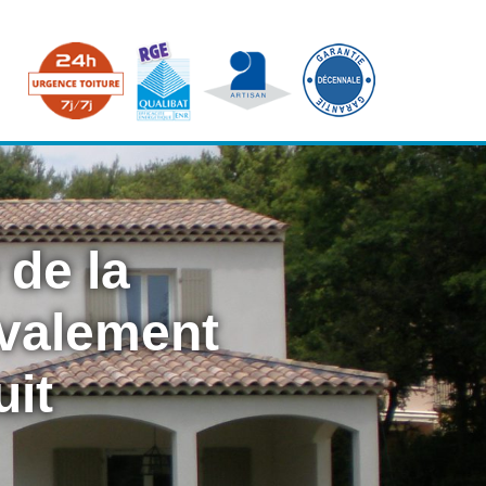
 de la
avalement
uit