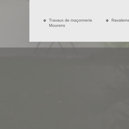
dans le métier ont permis à ravaleur Bauer Rén
méthodes et techniques pour l’entretien de votre fa
produits pour assurer l’efficacité de votre projet de
Travaux de maçonnerie
Ravaleme
Mourens
Expert en nettoyage de façade à Mou
Pour réaliser les travaux de nettoyage de votre
Rénovation met t à votre profit les qualifications