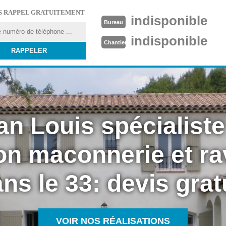
S RAPPEL GRATUITEMENT
indisponible
Bureau
indisponible
Chantier
an Louis spécialiste
on maconnerie et r
ns le 33: devis grat
VOIR NOS RÉALISATIONS