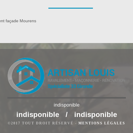
ovation de connaitre et maitriser parfaitement toutes les
çade. Ravaleur à Mourens veillera à vous fournir les meilleurs
 nettoyage façade.
nt façade Mourens
indisponible
rens
indisponible
/
indisponible
 façade à Mourens, l’entreprise de ravalement façade Bauer
©2017 TOUT DROIT RÉSERVÉ -
MENTIONS LÉGALES
 et les compétences de ses ravaleurs nettoyeurs expérimentés.