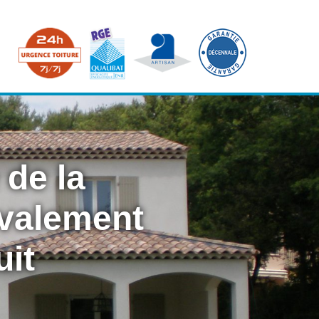
 de la
avalement
uit