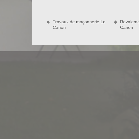
utilise différentes méthodes selon l’état de vos mur
façade à Le Canon. La façade en pierre est souvent 
vulnérable. L’entretien par le biais d’un nettoyag
Travaux de maçonnerie Le
Ravaleme
votre façade en pierre gardera son aspect magnifiq
Canon
Canon
Méthodes de nettoyage de façade à L
Il existe plusieurs méthodes pour nettoyer votre