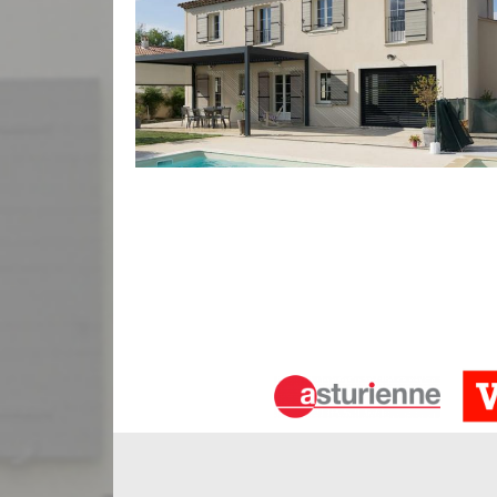
Nettoyage de façade à Le Canon
Fort de plusieurs années dans le métier de ravale
de vous fournir une réalisation satisfaisante a
façade. Le nettoyage de votre façade à Le Canon es
pleinement d’un mur extérieur magnifique. Ravaleu
efficacement le nettoyage de votre façade par des p
certifiés et dispose de tous les équipements nécess
Nettoyage façade en pierre à Le Cano
L’entreprise de ravalement façade Bauer Rénovati
pierre. Ravaleur à Le Canon dispose de tous les mat