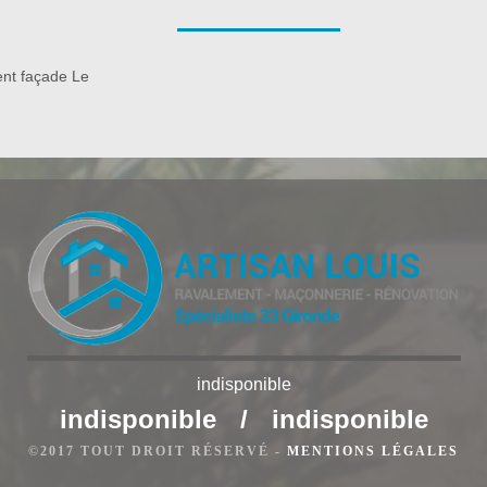
s extérieurs et il veille à ne pas désagréger la pierre de votre
confrontée aux agressions climatiques, qui l’altère et la rend
e est primordial pour la conserver. Avec ravaleur à Le Canon,
nt façade Le
ue.
indisponible
indisponible
/
indisponible
e Canon
©2017 TOUT DROIT RÉSERVÉ -
MENTIONS LÉGALES
 façade à Le Canon, les techniques varient selon le type de