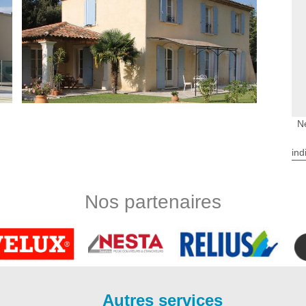
N
ind
ur, artisan Bauer Rénovation à Le Canon est dans la capacité
ccompagnée d’un résultat performant en termes de nettoyage
Nos partenaires
t parmi l’entretien qu’il ne faut pas négliger pour profiter
r à Le Canon se met totalement à votre profit pour réaliser
rocédées très élaborées. Ravaleur à {ville utilise des produits
aires.
n
on à Le Canon est spécialisée dans l’entretien de façade en
Autres services
ériels nécessaires ainsi que l’expertise et le savoir-faire. Il