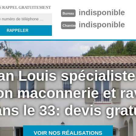
S RAPPEL GRATUITEMENT
indisponible
Bureau
indisponible
Chantier
an Louis spécialiste
on maconnerie et r
ns le 33: devis grat
VOIR NOS RÉALISATIONS