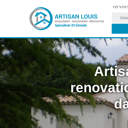
ON VOU
Artis
renovati
da