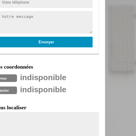
s coordonnées
indisponible
reau
indisponible
antier
us localiser