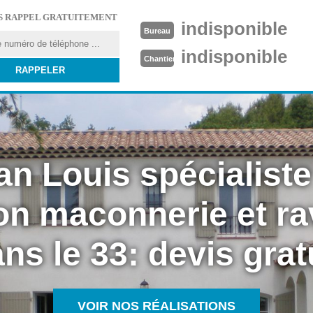
S RAPPEL GRATUITEMENT
indisponible
Bureau
indisponible
Chantier
an Louis spécialiste
on maconnerie et r
ns le 33: devis grat
VOIR NOS RÉALISATIONS