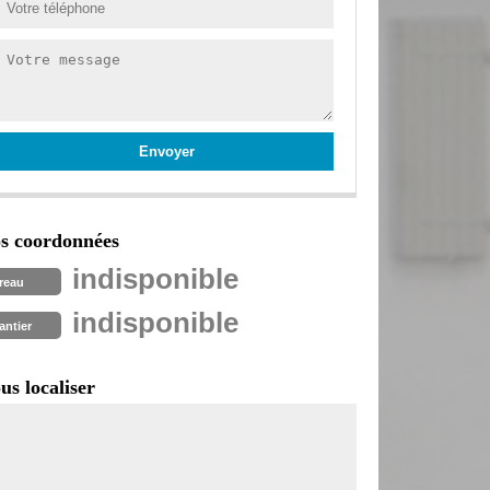
s coordonnées
indisponible
reau
indisponible
antier
us localiser