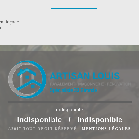
’un nettoyeur à basse pression pour enlever les résidus • Le
ugation qui permet de nettoyer en profondeur votre façade et
nt façade
n
indisponible
goiran
indisponible
/
indisponible
n sise à Langoiran propose un devis nettoyage façade gratuit
©2017 TOUT DROIT RÉSERVÉ -
MENTIONS LÉGALES
iran vous offre ne comporte aucun engagement de votre part.