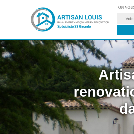
ON VOU
Artis
renovati
da