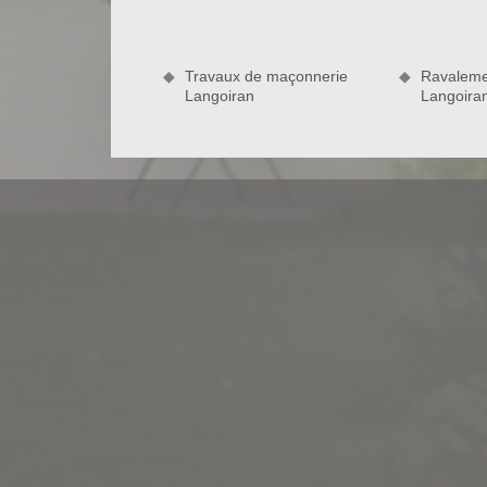
d’une brosse métallique • Le nettoyage à l’aide d
rinçage au jet d’eau à moyenne pression • L’hydrof
de la rendre plus étanche.
Travaux de maçonnerie
Ravaleme
Langoiran
Langoira
Devis nettoyage façade gratuit à Lan
L’entreprise de ravalement façade Bauer Rénovatio
dans tout le 33550. Le devis que ravaleur à Lango