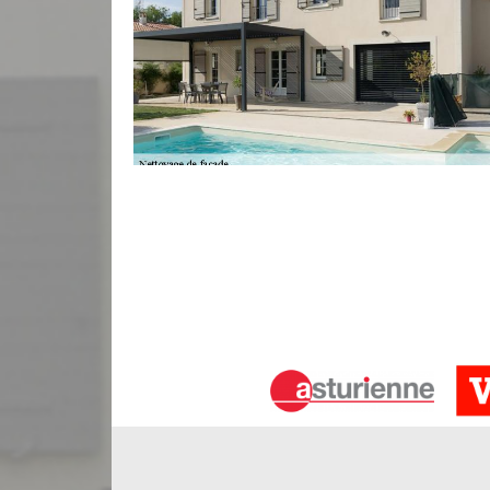
Bauer Rénovation pour le nettoyage d
La solution la plus efficace pour nettoyer vot
technique associe gommage et utilisation de l’eau.
Langoiran se met à votre disposition pour réalis
En procédant au nettoyage de votre façade en brique,
pas abimer votre mur extérieur. La façade en br
plusieurs années mais également pour le côté esth
Méthodes de nettoyage de façade à L
Il existe plusieurs méthodes pour nettoyer votre 
matériaux constituants votre mur et son état. Che
façade se déroulent comme suit : • L’élimination d