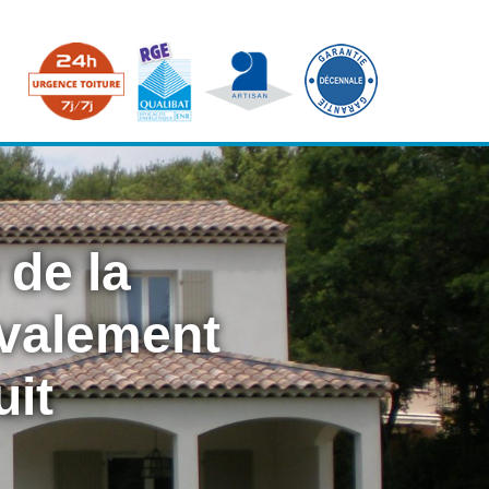
 de la
avalement
uit