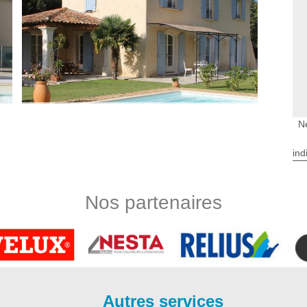
N
e votre façade en brique
ind
re façade en brique à Langoiran est l’hydrogommage. Cette
 Sur ce, l’entreprise de ravalement façade Bauer Rénovation à
er le nettoyage par hydrogommage de votre façade en brique.
Nos partenaires
 ravaleur à Langoiran traite aussi les joints et il veille à ne
ique a besoin d’un entretien particulier pour la conserver
étique.
angoiran
façade à Langoiran, les techniques varient selon le type de
z l’entreprise Bauer Rénovation, les étapes de nettoyage de
Autres services
es gros morceaux de mousses, d’algues et de lichens à l’aide