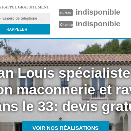
S RAPPEL GRATUITEMENT
indisponible
Bureau
indisponible
Chantier
an Louis spécialiste
on maconnerie et r
ns le 33: devis grat
VOIR NOS RÉALISATIONS