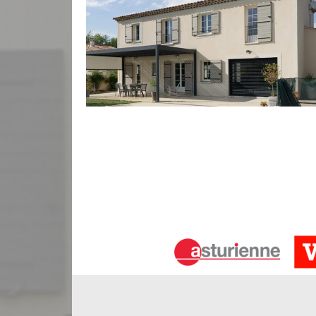
Travaux de réparation façade à Cazau
L’entreprise de ravalement de façade Bauer Réno
fiables pour la solidification de votre façade. Nos 
les joints de votre façade qui commencent à être
gagnerez en confort et en esthétique. Ravaleur à C
nettoyage, la réparation de façade. Faites confianc
réparation de votre mur extérieur.
Faire appel à un expert pour nettoyer
Si vos murs extérieurs sont sales et mal entreten