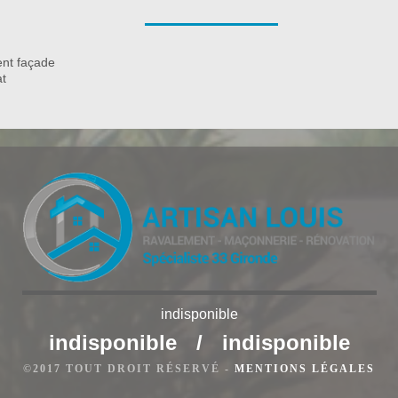
ge de vos murs afin pour garder l’esthétique de votre maison.
ls ; vous pouvez s’adressez directement à Bauer Rénovation
e parfaitement les techniques pour bien assurer le résultat de
nt façade
 abordable par rapport à celui des autres prestataires dans le
at
ation.
indisponible
indisponible
/
indisponible
©2017 TOUT DROIT RÉSERVÉ -
MENTIONS LÉGALES