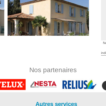
N
ind
gitat
vation est en mesure d’apporter des travaux de réparation
Nos partenaires
artisans ravaleurs à Cazaugitat sont dans la capacité de refaire
 amochés. Ce processus est très utile étant donné que vous
azaugitat propose à ses clients dans tout le 33790 à part le
e et bénéficiez des prestations de haute qualité en matière de
 vos murs extérieurs à Cazaugitat.
Autres services
u, votre image autour de votre entourage est mauvaise. C’est