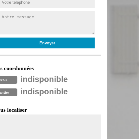
s coordonnées
indisponible
reau
indisponible
antier
us localiser