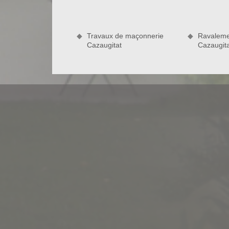
pourquoi, il ne faut jamais sous estimé le nettoya
Pour cela, vous avez besoin d’aide ou des consei
qui se siège à Cazaugitat dans le 33790. Il maîtris
Travaux de maçonnerie
Ravaleme
vos travaux. En plus, le coût de sa prestation est
Cazaugitat
Cazaugit
33790. D’où, n’hésitez pas à contacter Bauer Rénov
Fiez-vous à ravaleur à Cazaugitat