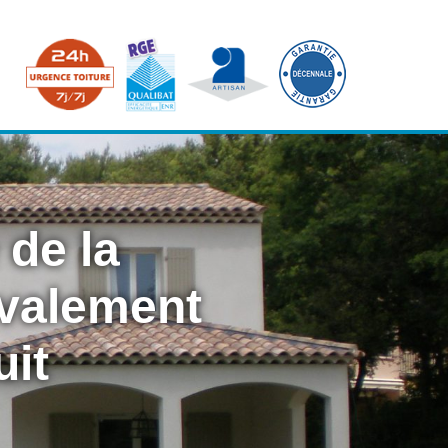
 de la
avalement
uit