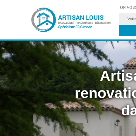
ON VOU
Artis
renovati
da