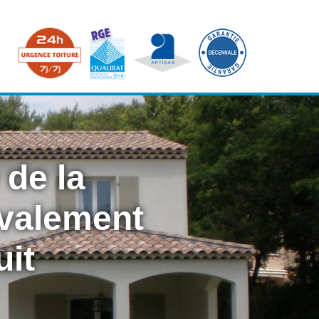
 de la
avalement
uit