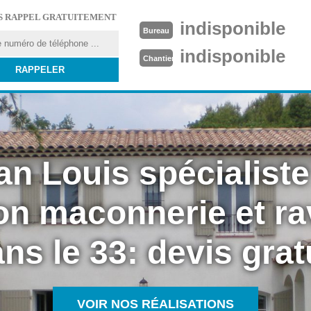
S RAPPEL GRATUITEMENT
indisponible
Bureau
indisponible
Chantier
an Louis spécialiste
on maconnerie et r
ns le 33: devis grat
VOIR NOS RÉALISATIONS