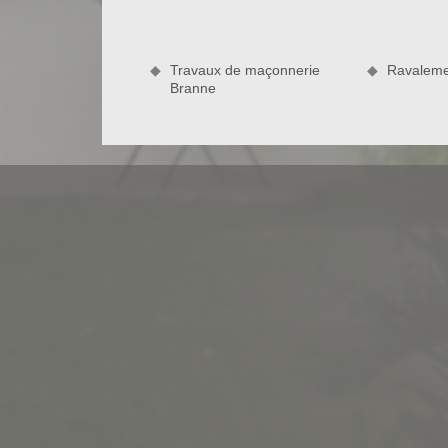
efficacement pour rendre votre façade plus étincel
nettoyage façade. Ravaleur à Branne est dans la ca
impeccables répondant à vos exigences.
Travaux de maçonnerie
Ravaleme
Branne
Fiez-vous à ravaleur à Branne
Outre l’aspect visuel, le nettoyage de votre façad
murs. Le revêtement de façade est un élément clé