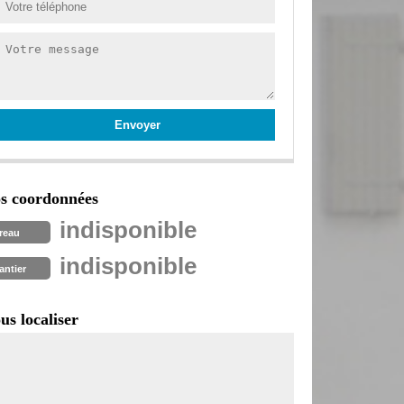
s coordonnées
indisponible
reau
indisponible
antier
us localiser