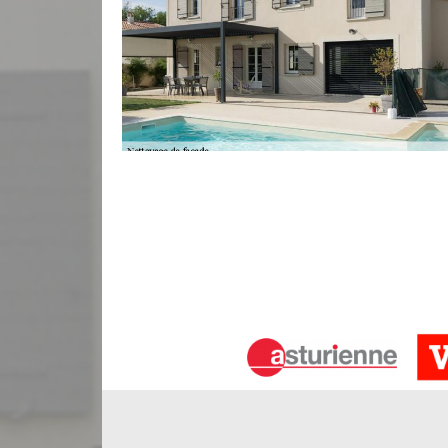
Travaux de réparation façade à Bran
L’entreprise de ravalement de façade Bauer Réno
fiables pour la solidification de votre façade. Nos 
joints de votre façade qui commencent à être a
gagnerez en confort et en esthétique. Ravaleur à
nettoyage, la réparation de façade. Faites confianc
réparation de votre mur extérieur.
Nettoyage façade impeccable à Brann
Pour s’assurer que votre façade dans le 33420 reste
les soins dont il a besoin. Si les mousses ont en
nettoyage façade Bauer Rénovation sise à Br