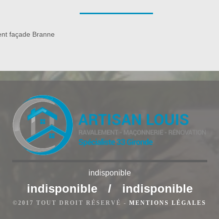
ante que jamais, en vous proposant ses services de qualité en
pacité de vous offrir des prestations dignes et des résultats
nt façade Branne
indisponible
indisponible
/
indisponible
e est également indispensable pour assurer l’étanchéité de vos
©2017 TOUT DROIT RÉSERVÉ -
MENTIONS LÉGALES
 pour l’esthétique de votre bâtiment. Ravaleur à Branne est