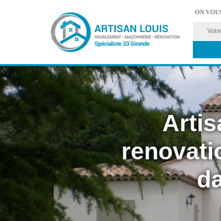
ON VOU
Artis
renovati
da