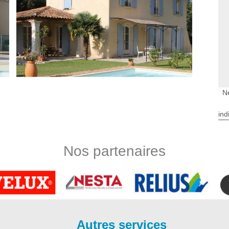
N
ne
ind
vation est en mesure d’apporter des travaux de réparation
artisans ravaleurs à Branne sont dans la capacité de refaire les
mochés. Ce processus est très utile étant donné que vous
Nos partenaires
 Branne propose à ses clients dans tout le 33420 à part le
e et bénéficiez des prestations de haute qualité en matière de
e
 performante et esthétiquement belle, il faut lui apporter tous
vahi votre façade, n’hésitez pas à contacter l’entreprise de
Autres services
anne. Ravaleur à Branne peut intervenir rapidement et