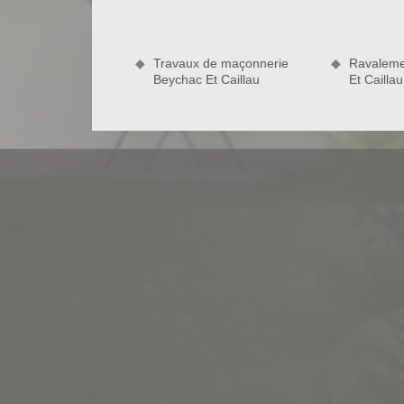
fiables pour la solidification de votre façade. Nos 
refaire les joints de votre façade qui commencent
vous gagnerez en confort et en esthétique. Raval
Travaux de maçonnerie
Ravaleme
33750 à part le nettoyage, la réparation de faça
Beychac Et Caillau
Et Caillau
qualité en matière de réparation de votre mur extéri
Méthodes de nettoyage de façade à Be