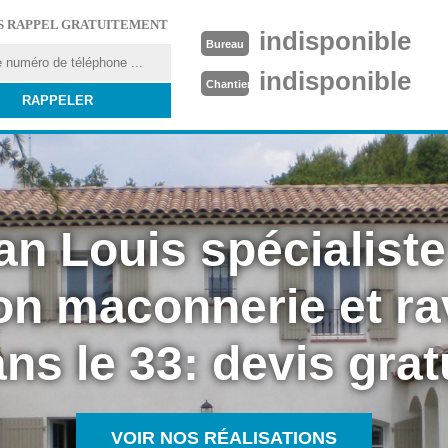
S RAPPEL GRATUITEMENT
indisponible
Bureau
indisponible
Chantier
an Louis spécialiste
on maconnerie et r
ns le 33: devis grat
VOIR NOS RÉALISATIONS