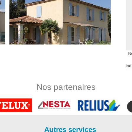
N
ind
 Caillau
 5 ans en générale. Pour le cas d’une dégradation minime, un
Nos partenaires
 lessivage : votre façade sera rafraichie. Si vous souhaitez
ois, ravaleur à Beychac Et Caillau vous conseille la peinture.
t le spécialiste en nettoyage de façade en bois, grâce à ses
l connait et maitrise parfaitement les meilleures techniques
Et Caillau.
ac Et Caillau
Autres services
vation est en mesure d’apporter des travaux de réparation