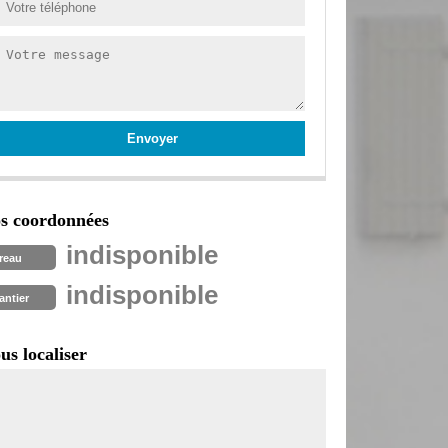
s coordonnées
indisponible
reau
indisponible
antier
us localiser