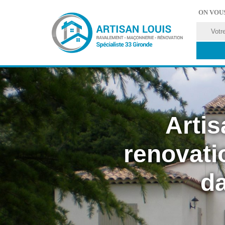
ON VOU
Artis
renovati
da